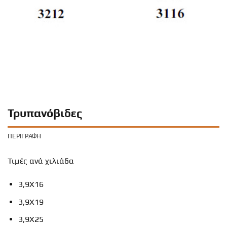
Τρυπανόβιδες
ΠΕΡΙΓΡΑΦΉ
Τιμές ανά χιλιάδα
3,9Χ16
3,9Χ19
3,9Χ25