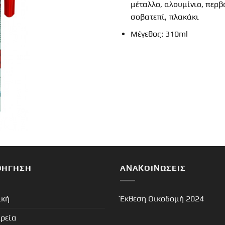
μέταλλο, αλουμίνιο, περβά
σοβατεπί, πλακάκι
Μέγεθος: 310ml
ΟΉΓΗΣΗ
ΑΝΑΚΟΙΝΏΣΕΙΣ
ική
Έκθεση Οικοδομή 2024
ιρεία