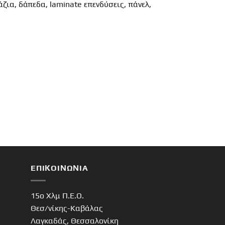
ζια, δάπεδα, laminate επενδύσεις, πάνελ,
ΕΠΙΚΟΙΝΩΝΊΑ
15o Χλμ Π.Ε.Ο.
Θεσ/νίκης-Καβάλας
Λαγκαδάς, Θεσσαλονίκη