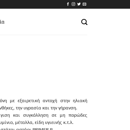
ία
κόνη με εξαιρετική αντοχή στην ηλιακή
νθήκες, την υγρασία και την γήρανση.
άγιση και συγκόλληση σε μη πορώδες
μίνιο, μέταλλα, είδη υγιεινής κ.τ.λ.
ιστάται αστάρι PRIMER P.