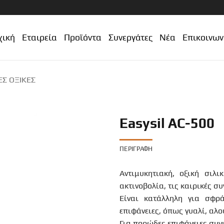
χική
Εταιρεία
Προϊόντα
Συνεργάτες
Νέα
Επικοινων
ΕΣ ΟΞΙΚΈΣ
Easysil AC-500
ΠΕΡΙΓΡΑΦΉ
Αντιμυκητιακή, οξική σιλι
ακτινοβολία, τις καιρικές συ
Είναι κατάλληλη για σφρ
επιφάνειες, όπως γυαλί, αλου
Για πορώδες επιφάνειες συν