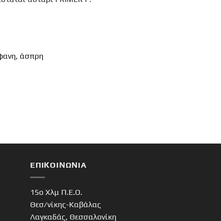
φανη, άσπρη
ΕΠΙΚΟΙΝΩΝΊΑ
15o Χλμ Π.Ε.Ο.
Θεσ/νίκης-Καβάλας
Λαγκαδάς, Θεσσαλονίκη