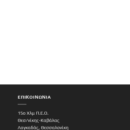
ΕΠΙΚΟΙΝΩΝΊΑ
15o Χλμ Π.Ε.Ο.
Θεσ/νίκης-Καβάλας
Λαγκαδάς, Θεσσαλονίκη