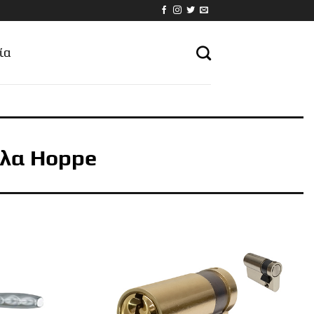
ία
ολα Hoppe