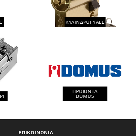
E
ΚΎΛΙΝΔΡΟΙ YALE
ΠΡΟΪΌΝΤΑ
ΡΊ
DOMUS
ΕΠΙΚΟΙΝΩΝΊΑ